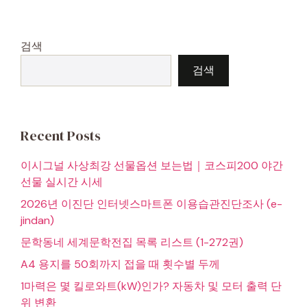
지
지
지
검색
검색
Recent Posts
이시그널 사상최강 선물옵션 보는법｜코스피200 야간
선물 실시간 시세
2026년 이진단 인터넷스마트폰 이용습관진단조사 (e-
jindan)
문학동네 세계문학전집 목록 리스트 (1-272권)
A4 용지를 50회까지 접을 때 횟수별 두께
1마력은 몇 킬로와트(kW)인가? 자동차 및 모터 출력 단
위 변환