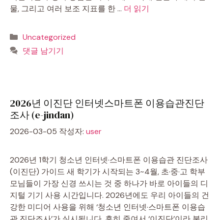
물, 그리고 여러 보조 지표를 한 …
더 읽기
카
Uncategorized
테
댓글 남기기
고
리
2026년 이진단 인터넷스마트폰 이용습관진단
조사 (e-jindan)
2026-03-05
작성자:
user
2026년 1학기 청소년 인터넷·스마트폰 이용습관 진단조사
(이진단) 가이드 새 학기가 시작되는 3~4월, 초·중·고 학부
모님들이 가장 신경 쓰시는 것 중 하나가 바로 아이들의 디
지털 기기 사용 시간입니다. 2026년에도 우리 아이들의 건
강한 미디어 사용을 위해 ‘청소년 인터넷·스마트폰 이용습
관 진단조사’가 실시됩니다. 흔히 줄여서 ‘이진단’이라 불리