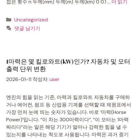
접은 횟수 n 두께(mm) 두께(m) 두께(km) 0 0.1 …
더 읽기
카
Uncategorized
테
댓글 남기기
고
리
1마력은 몇 킬로와트(kW)인가? 자동차 및 모터
출력 단위 변환
2026-01-11
작성자:
user
엔진의 힘을 읽는 기준, 마력과 킬로와트 자동차를 구매하
거나 에어컨, 펌프 등 산업용 기계를 선택할 때 제원표에서
가장 먼저 눈에 띄는 숫자가 있습니다. 바로 ‘마력(Horse
Power)’입니다. “이 차는 300마력이다”, “이 모터는 1마력
짜리다”라는 말은 해당 기기가 얼마나 강력한 힘을 낼 수
있는지를 나타내는 척도로 사용됩니다. 마력은 과거 증기