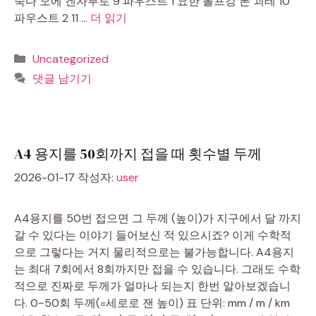
죽다 오에 겐자부로 9 파우스트 1 요한 볼프강 폰 괴테 10
파우스트 2 11 …
더 읽기
카
Uncategorized
테
댓글 남기기
고
리
A4 용지를 50회까지 접을 때 횟수별 두께
2026-01-17
작성자:
user
A4용지를 50번 접으면 그 두께 (높이)가 지구에서 달 까지
갈 수 있다는 이야기 들어보신 적 있으시죠? 이게 수학적
으로 그렇다는 거지 물리적으로는 불가능합니다. A4용지
는 최대 7회에서 8회까지만 접을 수 있습니다. 그래도 수학
적으로 진짜로 두께가 얼마나 되는지 한번 알아보겠습니
다. 0~50회 두께(=세로로 잰 높이) 표 단위: mm / m / km