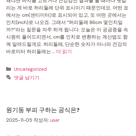
왜냐면 바지를 고르거나 건강검진 결과를 볼 때마다 헷갈
리는 게 바로 허리둘레 단위 표시이기 때문인데요. 어떤 표
에서는 cm(센티미터)로 표시되어 있고, 또 어떤 곳에서는
인치(inch)로 나오죠. 그래서 “허리둘레 86cm 몇인치일
까?”라는 질문을 자주 하게 됩니다. 오늘은 이 궁금증을 속
시원히 풀어드리면서, cm를 인치로 변환하는 계산법도 함
께 알려드릴게요. 허리둘레, 단순한 숫자가 아니라 건강의
바로미터 허리둘레는 …
더 읽기
카
Uncategorized
테
댓글 남기기
고
리
원기둥 부피 구하는 공식은?
2025-11-05
작성자:
user