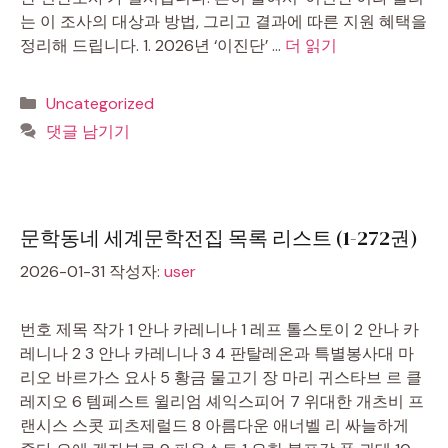
는 이 조사의 대상과 방법, 그리고 결과에 따른 지원 혜택을
정리해 드립니다. 1. 2026년 ‘이진단’ …
더 읽기
카
Uncategorized
테
댓글 남기기
고
리
문학동네 세계문학전집 목록 리스트 (1-272권)
2026-01-31
작성자:
user
번호 제목 작가 1 안나 카레니나 1 레프 톨스토이 2 안나 카
레니나 2 3 안나 카레니나 3 4 판탈레온과 특별봉사대 마
리오 바르가스 요사 5 황금 물고기 장 마리 귀스타브 르 클
레지오 6 템페스트 윌리엄 셰익스피어 7 위대한 개츠비 프
랜시스 스콧 피츠제럴드 8 아름다운 애너벨 리 싸늘하게