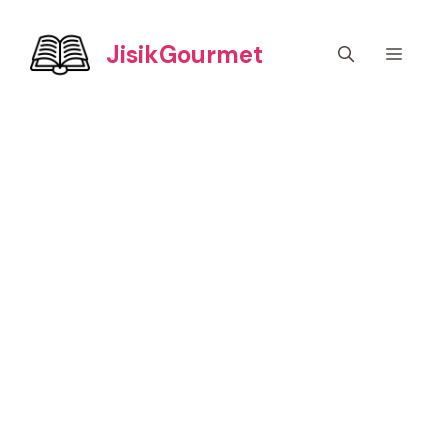
컨
텐
JisikGourmet
메
츠
로
건
뉴
너
뛰
기