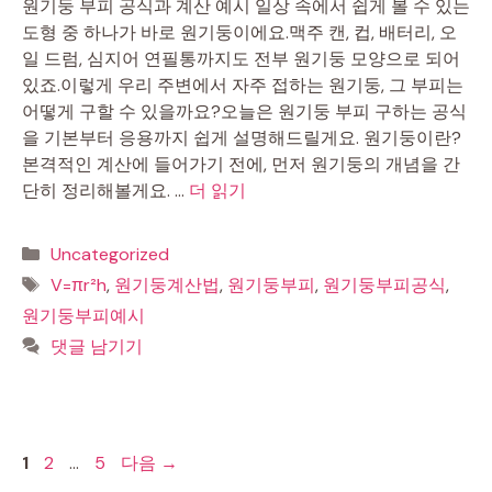
원기둥 부피 공식과 계산 예시 일상 속에서 쉽게 볼 수 있는
도형 중 하나가 바로 원기둥이에요.맥주 캔, 컵, 배터리, 오
일 드럼, 심지어 연필통까지도 전부 원기둥 모양으로 되어
있죠.이렇게 우리 주변에서 자주 접하는 원기둥, 그 부피는
어떻게 구할 수 있을까요?오늘은 원기둥 부피 구하는 공식
을 기본부터 응용까지 쉽게 설명해드릴게요. 원기둥이란?
본격적인 계산에 들어가기 전에, 먼저 원기둥의 개념을 간
단히 정리해볼게요. …
더 읽기
카
Uncategorized
테
태
V=πr²h
,
원기둥계산법
,
원기둥부피
,
원기둥부피공식
,
고
그
원기둥부피예시
리
댓글 남기기
페
페
페
1
2
…
5
다음
→
이
이
이