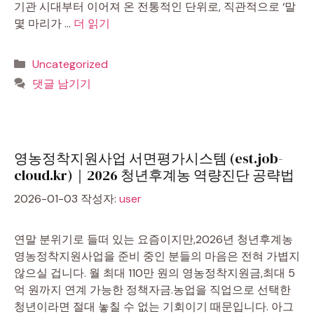
기관 시대부터 이어져 온 전통적인 단위로, 직관적으로 ‘말
몇 마리가 …
더 읽기
카
Uncategorized
테
댓글 남기기
고
리
영농정착지원사업 서면평가시스템 (est.job-
cloud.kr)｜2026 청년후계농 역량진단 공략법
2026-01-03
작성자:
user
연말 분위기로 들떠 있는 요즘이지만,2026년 청년후계농
영농정착지원사업을 준비 중인 분들의 마음은 전혀 가볍지
않으실 겁니다. 월 최대 110만 원의 영농정착지원금,최대 5
억 원까지 연계 가능한 정책자금.농업을 직업으로 선택한
청년이라면 절대 놓칠 수 없는 기회이기 때문입니다. 아그