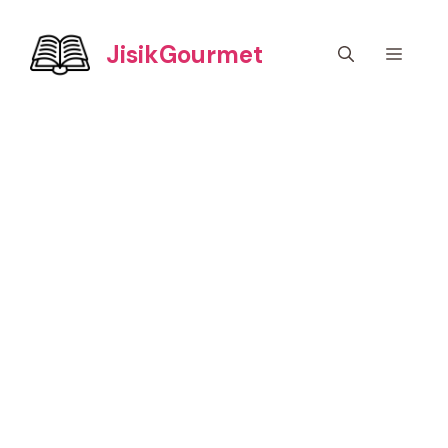
컨
텐
JisikGourmet
메
츠
로
건
뉴
너
뛰
기