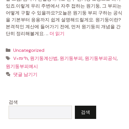
있죠.이렇게 우리 주변에서 자주 접하는 원기둥, 그 부피는
어떻게 구할 수 있을까요?오늘은 원기둥 부피 구하는 공식
을 기본부터 응용까지 쉽게 설명해드릴게요. 원기둥이란?
본격적인 계산에 들어가기 전에, 먼저 원기둥의 개념을 간
단히 정리해볼게요. …
더 읽기
카
Uncategorized
테
태
V=πr²h
,
원기둥계산법
,
원기둥부피
,
원기둥부피공식
,
고
그
원기둥부피예시
리
댓글 남기기
검색
검색