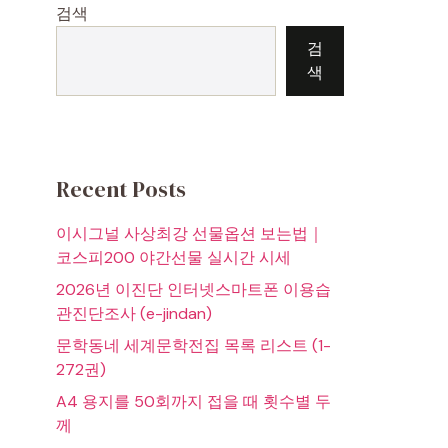
검색
검
색
Recent Posts
이시그널 사상최강 선물옵션 보는법｜
코스피200 야간선물 실시간 시세
2026년 이진단 인터넷스마트폰 이용습
관진단조사 (e-jindan)
문학동네 세계문학전집 목록 리스트 (1-
272권)
A4 용지를 50회까지 접을 때 횟수별 두
께