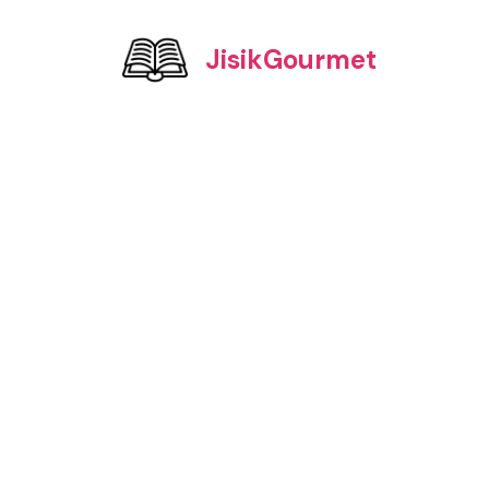
컨
텐
JisikGourmet
츠
로
건
너
뛰
기