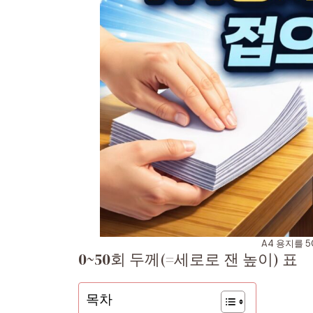
A4 용지를 
0~50회 두께(=세로로 잰 높이) 표
목차