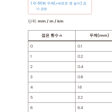
0~50회 두께(=세로로 잰 높이) 표
관련
단위:
mm / m / km
접은 횟수 n
두께(mm)
0
0.1
1
0.2
2
0.4
3
0.8
4
1.6
5
3.2
6
6.4