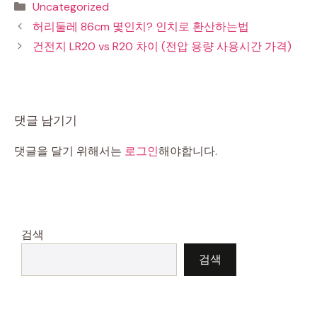
카
Uncategorized
테
허리둘레 86cm 몇인치? 인치로 환산하는법
고
건전지 LR20 vs R20 차이 (전압 용량 사용시간 가격)
리
댓글 남기기
댓글을 달기 위해서는
로그인
해야합니다.
검색
검색