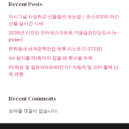
Recent Posts
이시그널 사상최강 선물옵션 보는법｜코스피200 야간
선물 실시간 시세
2026년 이진단 인터넷스마트폰 이용습관진단조사 (e-
jindan)
문학동네 세계문학전집 목록 리스트 (1-272권)
A4 용지를 50회까지 접을 때 횟수별 두께
1마력은 몇 킬로와트(kW)인가? 자동차 및 모터 출력 단
위 변환
Recent Comments
보여줄 댓글이 없습니다.