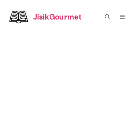
컨
텐
JisikGourmet
메
츠
로
건
뉴
너
뛰
기